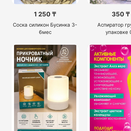
1 250 ₸
350 ₸
Соска силикон Бусинка 3-
Аспиратор гр
6мес
упаковке 