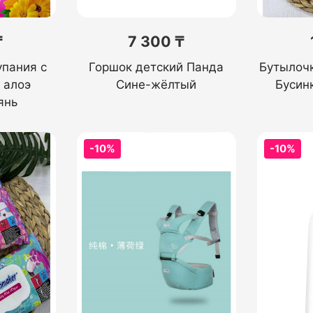
₸
7 300 ₸
упания с
Горшок детский Панда
Бутылоч
 алоэ
Сине-жёлтый
Бусин
янь
-10%
-10%