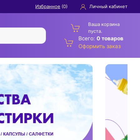
Избранное
(
0
)
Личный кабинет
Ваша корзина
пуста.
Всего:
0 товаров
Оформить заказ