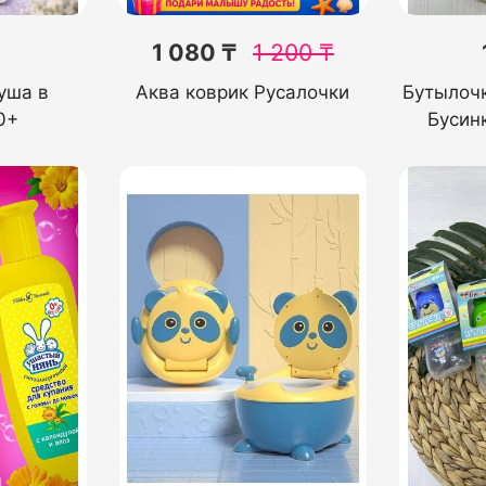
1 080 ₸
1 200
₸
уша в
Аква коврик Русалочки
Бутылоч
0+
Бусин