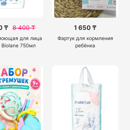
0 ₸
8 400
₸
1 650 ₸
моющая для лица
Фартук для кормления
 Biolane 750мл
ребёнка