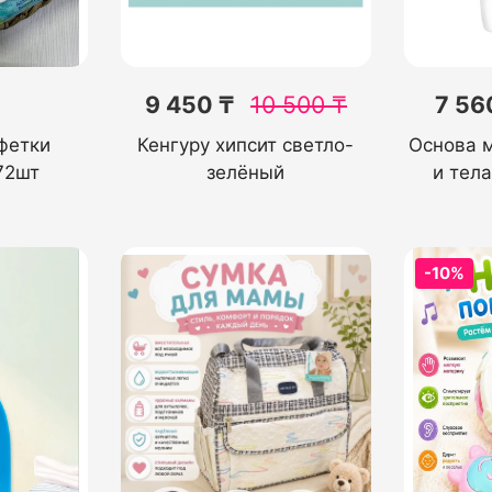
9 450 ₸
10 500
₸
7 56
фетки
Кенгуру хипсит светло-
Основа 
72шт
зелёный
и тела
-10%