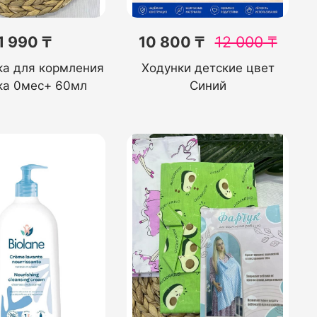
1 990 ₸
10 800 ₸
12 000
₸
ка для кормления
Ходунки детские цвет
ка 0мес+ 60мл
Синий