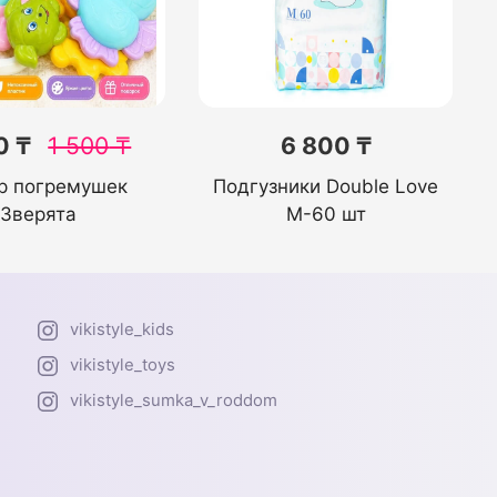
0 ₸
1 500
₸
6 800 ₸
р погремушек
Подгузники Double Love
Зверята
M-60 шт
vikistyle_kids
vikistyle_toys
vikistyle_sumka_v_roddom