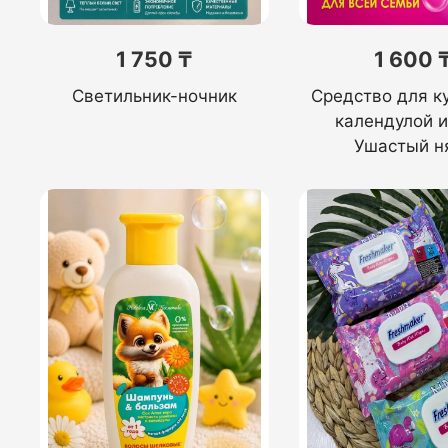
1 750 ₸
1 600 
Светильник-ночник
Средство для к
календулой и
Ушастый н