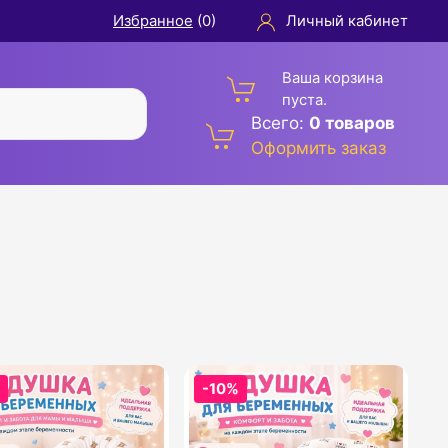
Избранное
(
0
)
Личный кабинет
Ваша корзина
пуста.
Всего:
0 товаров
Оформить заказ
%
-10%