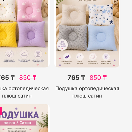
765 ₸
850
₸
765 ₸
850
₸
ка ортопедическая
Подушка ортопедическая
плюш сатин
плюш сатин
%