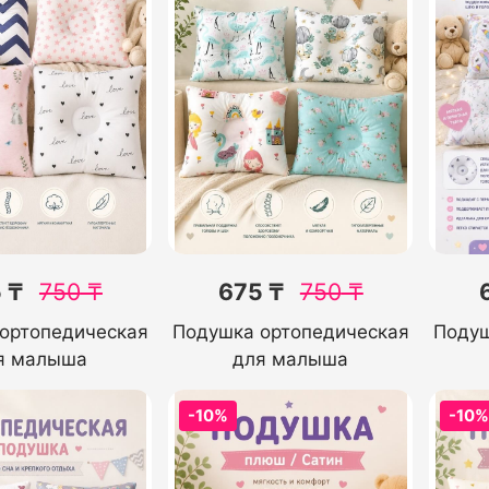
 ₸
750
₸
675 ₸
750
₸
ортопедическая
Подушка ортопедическая
Подуш
я малыша
для малыша
-10%
-10