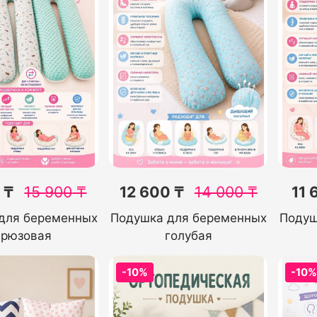
 ₸
15 900
₸
12 600 ₸
14 000
₸
11 
для беременных
Подушка для беременных
Подуш
ирюзовая
голубая
-10%
-10