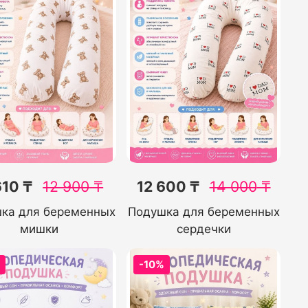
610 ₸
12 900
₸
12 600 ₸
14 000
₸
ка для беременных
Подушка для беременных
мишки
сердечки
%
-10%