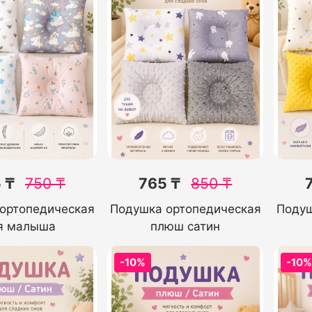
 ₸
750
₸
765 ₸
850
₸
ортопедическая
Подушка ортопедическая
Подуш
я малыша
плюш сатин
-10%
-10