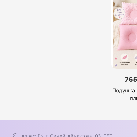
765
Подушка 
пл
Адрес: РК, г. Семей, Аймаутова 103, ДБТ