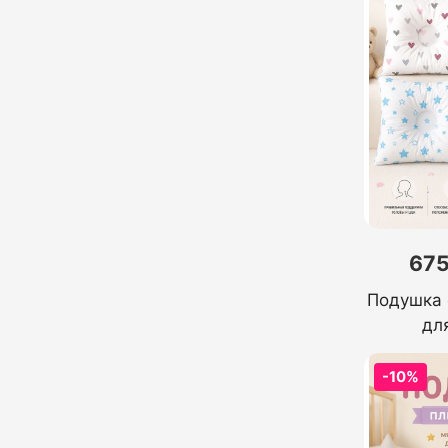
675
Подушка 
дл
-10%