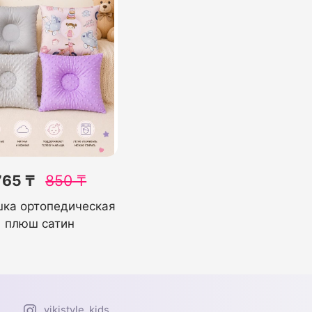
765 ₸
850
₸
ка ортопедическая
плюш сатин
vikistyle_kids