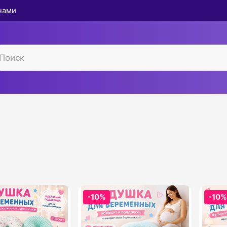
 нами
-10%
-10