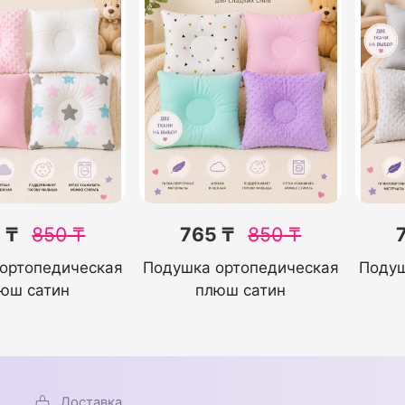
 ₸
850
₸
765 ₸
850
₸
ортопедическая
Подушка ортопедическая
Подуш
юш сатин
плюш сатин
Доставка