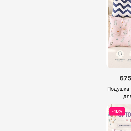
675
Подушка 
дл
-10%