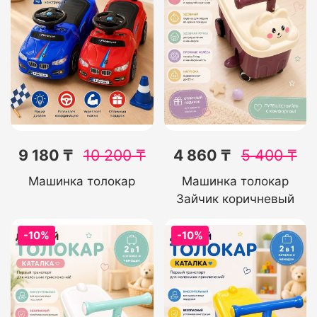
9 180 ₸
10 200
₸
4 860 ₸
5 400
₸
Машинка толокар
Машинка толокар
Зайчик коричневый
-10%
-10%