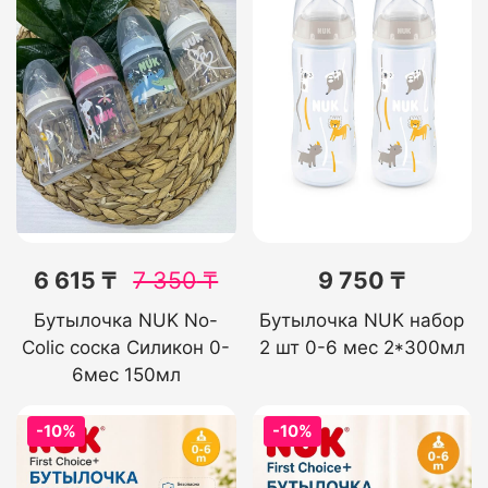
6 615 ₸
7 350
₸
9 750 ₸
Бутылочка NUK No-
Бутылочка NUK набор
Colic соска Силикон 0-
2 шт 0-6 мес 2*300мл
6мес 150мл
-10%
-10%