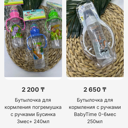
2 200 ₸
2 650 ₸
Бутылочка для
Бутылочка для
кормления погремушка
кормления с ручками
с ручками Бусинка
BabyTime 0-6мес
3мес+ 240мл
250мл