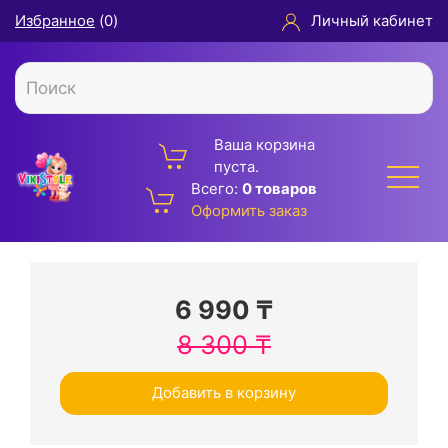
Избранное
(
0
)
Личный кабинет
Ваша корзина
пуста.
Всего:
0 товаров
Оформить заказ
6 990
₸
8 300
₸
Добавить в корзину