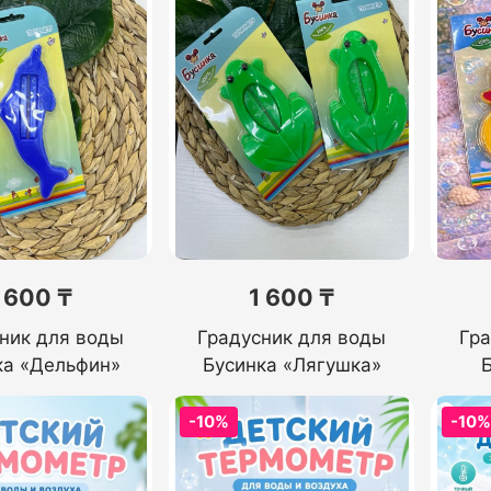
 600 ₸
1 600 ₸
ник для воды
Градусник для воды
Гра
ка «Дельфин»
Бусинка «Лягушка»
-10%
-10