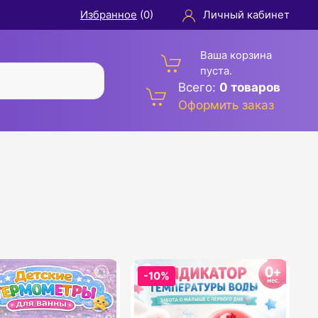
Избранное
(
0
)
Личный кабинет
Ваша корзина
пуста.
Всего:
0 товаров
Оформить заказ
-10%