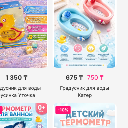
1 350 ₸
675 ₸
750
₸
дусник для воды
Градусник для воды
Бусинка Уточка
Катер
%
-10%