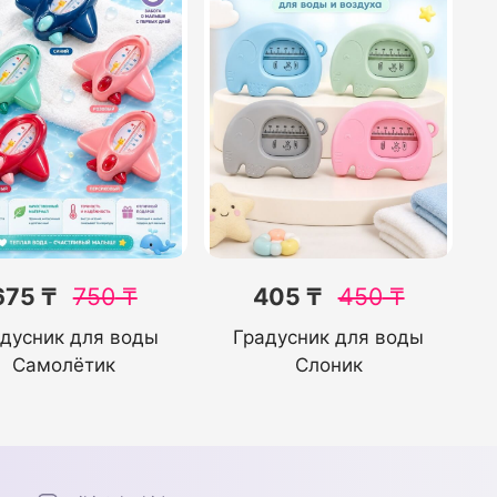
675 ₸
750
₸
405 ₸
450
₸
дусник для воды
Градусник для воды
Самолётик
Слоник