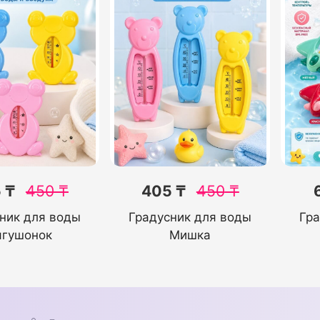
 ₸
450
₸
405 ₸
450
₸
ник для воды
Градусник для воды
Гра
ягушонок
Мишка