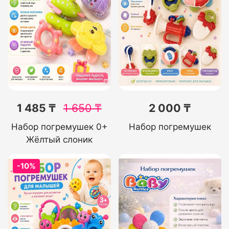
1 485 ₸
1 650
₸
2 000 ₸
Набор погремушек 0+
Набор погремушек
Жёлтый слоник
-10%