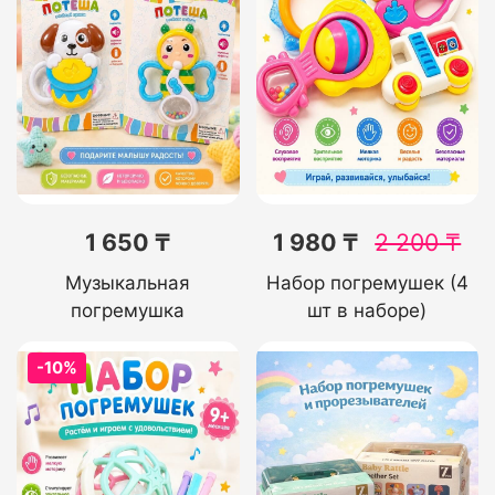
1 650 ₸
1 980 ₸
2 200
₸
Музыкальная
Набор погремушек (4
погремушка
шт в наборе)
-10%