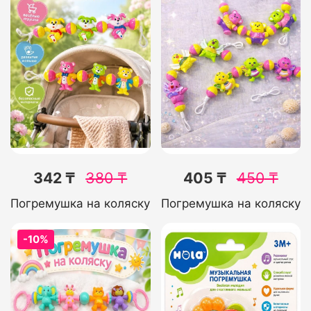
342 ₸
380
₸
405 ₸
450
₸
Погремушка на коляску
Погремушка на коляску
-10%