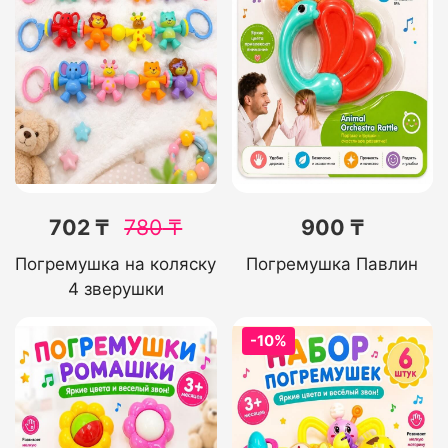
702 ₸
780
₸
900 ₸
Погремушка на коляску
Погремушка Павлин
4 зверушки
-10%