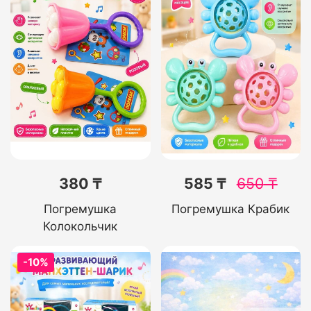
380 ₸
585 ₸
650
₸
Погремушка
Погремушка Крабик
Колокольчик
-10%