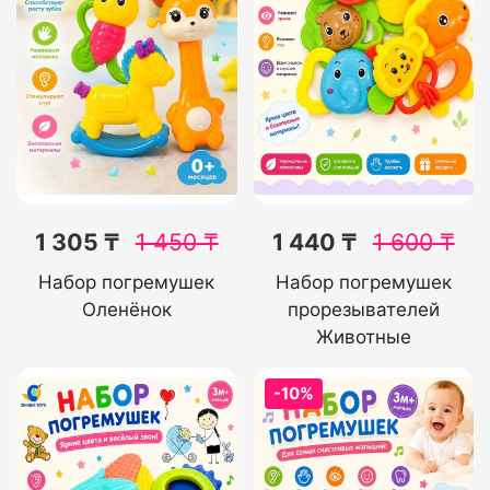
1 305 ₸
1 450
₸
1 440 ₸
1 600
₸
Набор погремушек
Набор погремушек
Оленёнок
прорезывателей
Животные
-10%