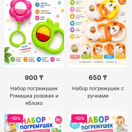
900 ₸
650 ₸
Набор погремушек
Набор погремушек с
Ромашка розовая и
ручками
яблоко
-10%
-10%