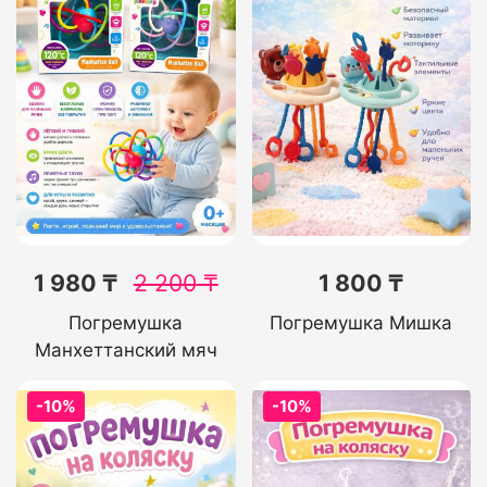
1 980 ₸
2 200
₸
1 800 ₸
Погремушка
Погремушка Мишка
Манхеттанский мяч
-10%
-10%