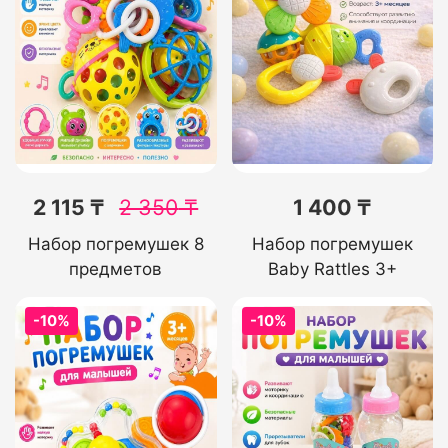
2 115 ₸
2 350
₸
1 400 ₸
Набор погремушек 8
Набор погремушек
предметов
Baby Rattles 3+
-10%
-10%