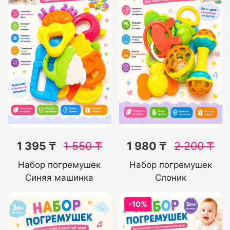
1 395 ₸
1 550
₸
1 980 ₸
2 200
₸
Набор погремушек
Набор погремушек
Синяя машинка
Слоник
-10%