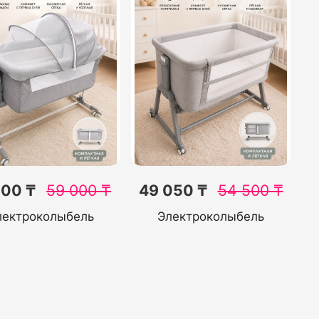
100 ₸
59 000
₸
49 050 ₸
54 500
₸
лектроколыбель
Электроколыбель