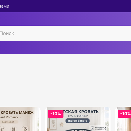
 нами
-10%
-10