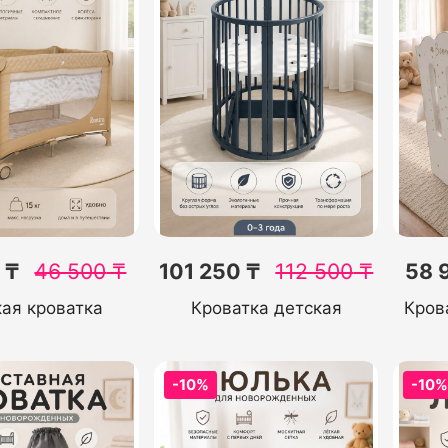
 ₸
46 500
₸
101 250 ₸
112 500
₸
58 
ая кроватка
Кроватка детская
Кров
-10%
-10