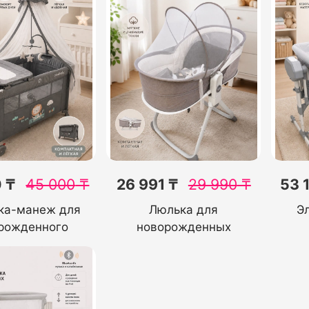
 ₸
45 000
₸
26 991 ₸
29 990
₸
53 
ка-манеж для
Люлька для
Э
рожденного
новорожденных