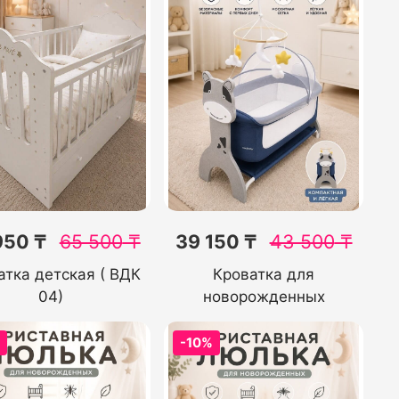
950 ₸
65 500
₸
39 150 ₸
43 500
₸
атка детская ( ВДК
Кроватка для
04)
новорожденных
%
-10%