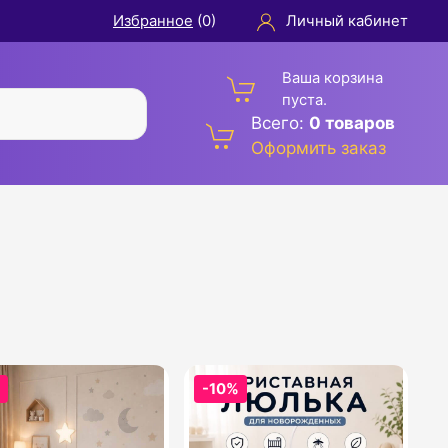
Избранное
(
0
)
Личный кабинет
Ваша корзина
пуста.
Всего:
0 товаров
Оформить заказ
%
-10%