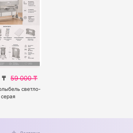
 ₸
59 000
₸
олыбель светло-
серая