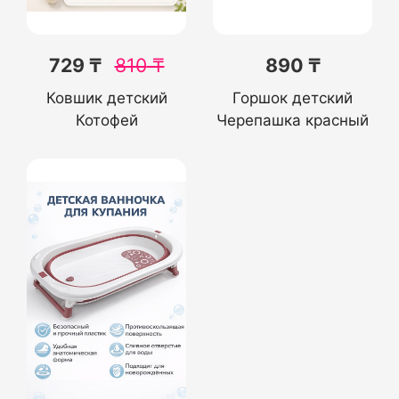
729 ₸
810
₸
890 ₸
Ковшик детский
Горшок детский
Котофей
Черепашка красный