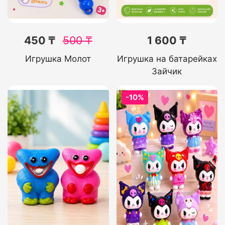
450 ₸
500
₸
1 600 ₸
Игрушка Молот
Игрушка на батарейках
Зайчик
-10%