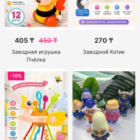
405 ₸
450
₸
270 ₸
Заводная игрушка
Заводной Котик
Пчёлка
-10%