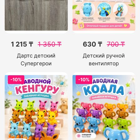
1 215 ₸
1 350
₸
630 ₸
700
₸
Дартс детский
Детский ручной
Супергерои
вентилятор
-10%
-10%