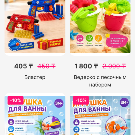
405 ₸
450
₸
1 800 ₸
2 000
₸
Бластер
Ведерко с песочным
набором
-10%
-10%