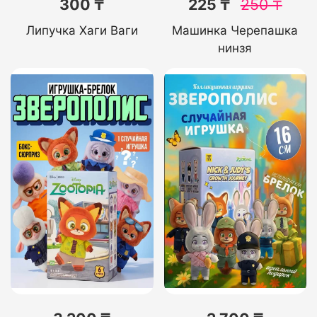
300 ₸
225 ₸
250
₸
Липучка Хаги Ваги
Машинка Черепашка
нинзя