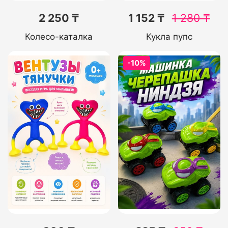
2 250 ₸
1 152 ₸
1 280
₸
Колесо-каталка
Кукла пупс
-10%