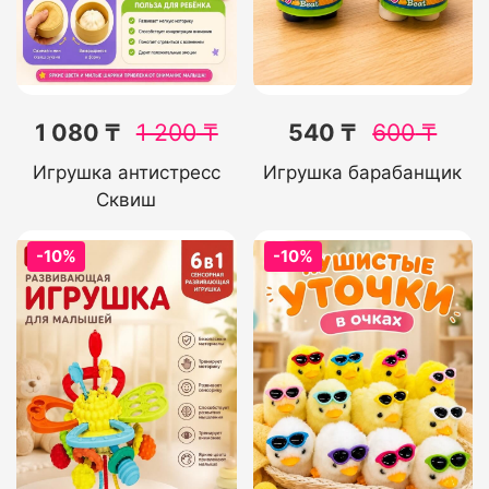
1 080 ₸
1 200
₸
540 ₸
600
₸
Игрушка антистресс
Игрушка барабанщик
Сквиш
-10%
-10%