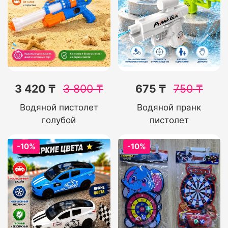
3 420 ₸
3 800
₸
675 ₸
750
₸
Водяной пистолет
Водяной пранк
голубой
пистолет
-10%
-10%