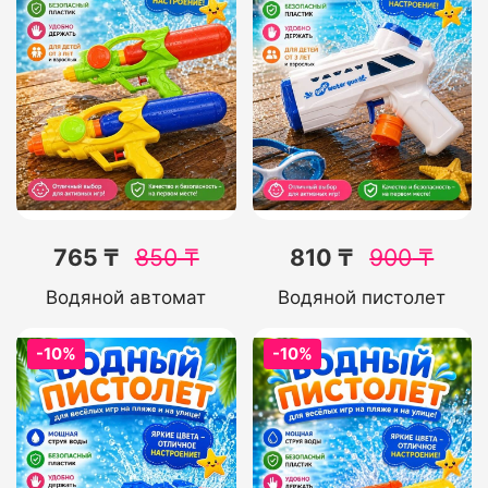
765 ₸
850
₸
810 ₸
900
₸
Водяной автомат
Водяной пистолет
-10%
-10%