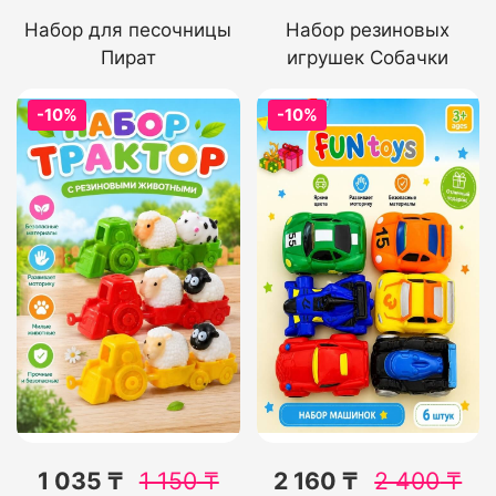
Набор для песочницы
Набор резиновых
Пират
игрушек Собачки
-10%
-10%
1 035 ₸
1 150
₸
2 160 ₸
2 400
₸