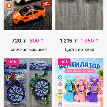
720 ₸
800
₸
1 215 ₸
1 350
₸
Гоночная машинка
Дартс детский
-10%
-10%