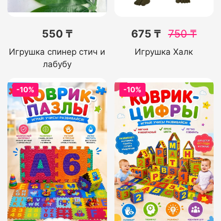
550 ₸
675 ₸
750
₸
Игрушка спинер стич и
Игрушка Халк
лабубу
-10%
-10%