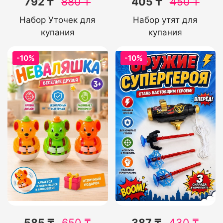
792 ₸
880
₸
405 ₸
450
₸
Набор Уточек для
Набор утят для
купания
купания
-10%
-10%
585 ₸
650
₸
387 ₸
430
₸