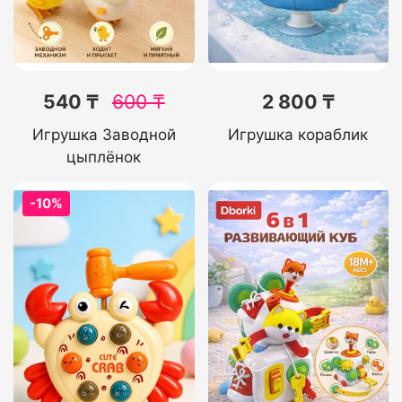
540 ₸
600
₸
2 800 ₸
Игрушка Заводной
Игрушка кораблик
цыплёнок
-10%