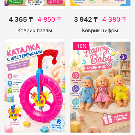
4 365 ₸
4 850
₸
3 942 ₸
4 380
₸
Коврик пазлы
Коврик цифры
-10%