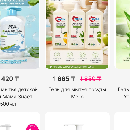
1 420 ₸
1 665 ₸
1 850
₸
 мытья детской
Гель для мытья посуды
Гель
ы Мама Знает
Mello
Yo
500мл