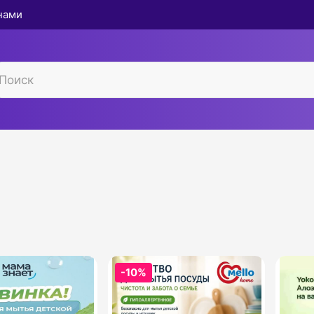
 нами
ы
-10%