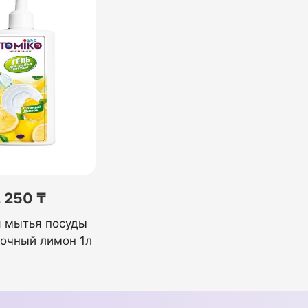
 250 ₸
я мытья посуды
очный лимон 1л