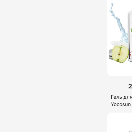
2
Гель дл
Yocosun