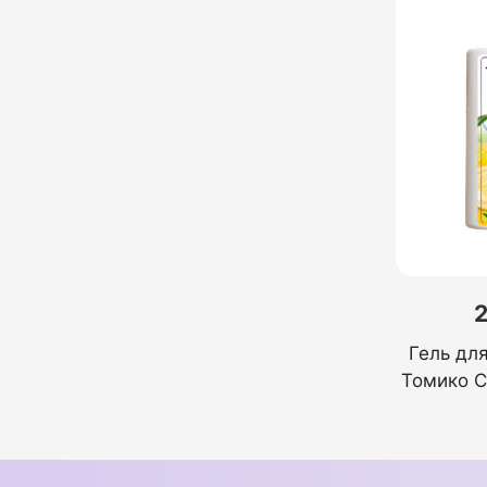
2
Гель дл
Томико С