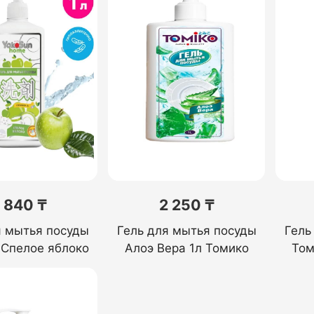
 840 ₸
2 250 ₸
я мытья посуды
Гель для мытья посуды
Гель
 Спелое яблоко
Алоэ Вера 1л Томико
Том