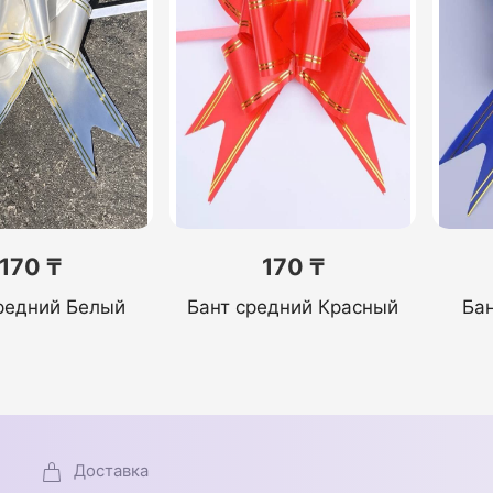
170 ₸
170 ₸
редний Белый
Бант средний Красный
Ба
Доставка