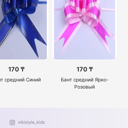
170 ₸
170 ₸
нт средний Синий
Бант средний Ярко-
Розовый
vikistyle_kids