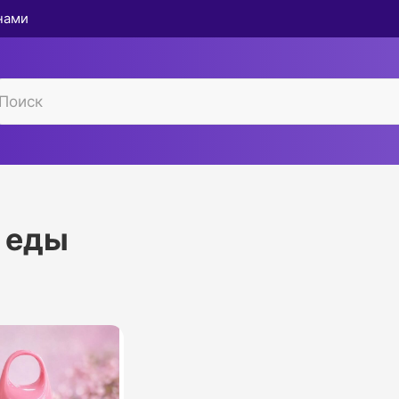
 нами
 еды