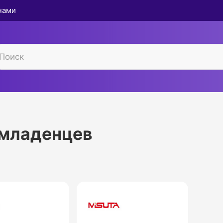
 нами
 младенцев