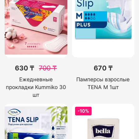
630 ₸
700
₸
670 ₸
Ежедневные
Памперсы взрослые
прокладки Kummiko 30
TENA M 1шт
шт
-10%