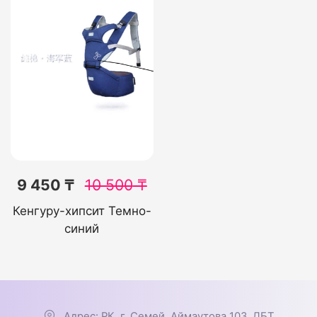
9 450 ₸
10 500
₸
Кенгуру-хипсит Темно-
синий
Адрес: РК, г. Семей, Аймаутова 103, ДБТ