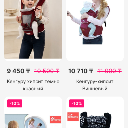
9 450 ₸
10 500
₸
10 710 ₸
11 900
₸
Кенгуру хипсит темно
Кенгуру-хипсит
красный
Вишневый
-10%
-10%