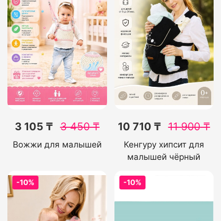
3 105 ₸
3 450
₸
10 710 ₸
11 900
₸
Вожжи для малышей
Кенгуру хипсит для
малышей чёрный
-10%
-10%