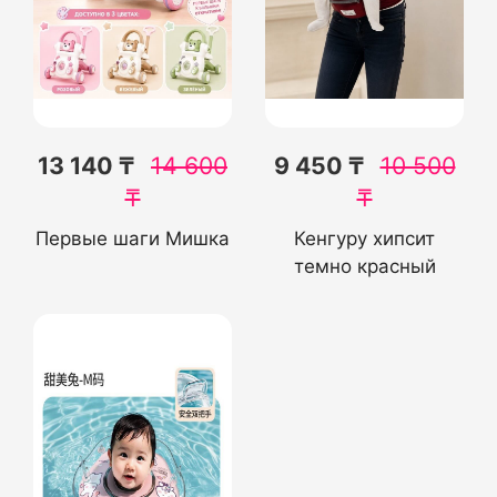
13 140 ₸
14 600
9 450 ₸
10 500
₸
₸
Первые шаги Мишка
Кенгуру хипсит
темно красный