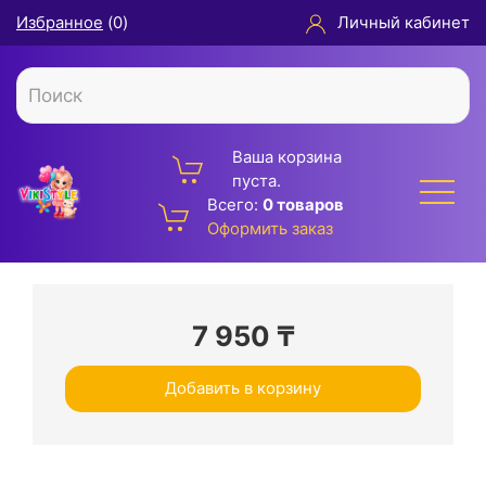
Избранное
(
0
)
Личный кабинет
Ваша корзина
пуста.
Всего:
0 товаров
Оформить заказ
7 950
₸
Добавить в корзину