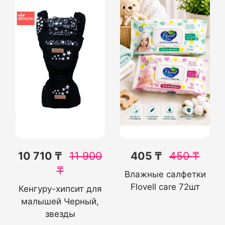
10 710 ₸
11 900
405 ₸
450
₸
₸
Влажные салфетки
Flovell care 72шт
Кенгуру-хипсит для
малышей Черный,
звезды