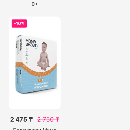
0+
-10%
2 475 ₸
2 750
₸