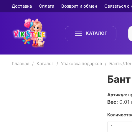
Доставка
Оплата
Возврат и обмен
Связаться с
КАТАЛОГ
Главная
Каталог
Упаковка подарков
Банты/Ле
Бант
Артикул:
u
Вес:
0.01
к
Количество