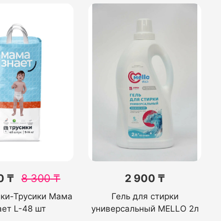
0 ₸
8 300
₸
2 900 ₸
ики-Трусики Мама
Гель для стирки
ает L-48 шт
универсальный MELLO 2л