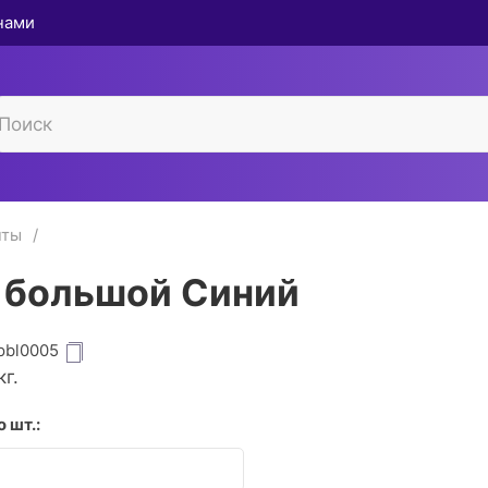
 нами
нты
 большой Синий
pbl0005
г.
 шт.: