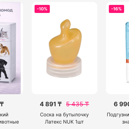
-10%
-16%
 ₸
4 891 ₸
5 435
₸
6 99
кий
Соска на бутылочку
Подгузн
ивотные
Латекс NUK 1шт
зн