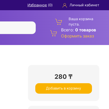
Избранное
(
0
)
Личный кабинет
Ваша корзина
пуста.
Всего:
0 товаров
Оформить заказ
280
₸
Добавить в корзину