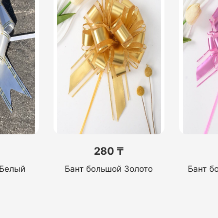
280 ₸
 Белый
Бант большой Золото
Бант б