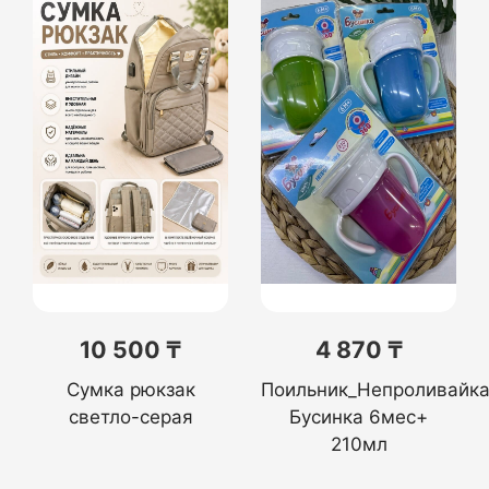
10 500 ₸
4 870 ₸
Сумка рюкзак
Поильник_Непроливайк
светло-серая
Бусинка 6мес+
210мл