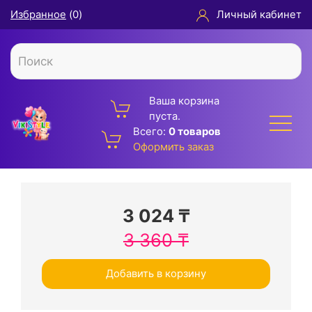
Избранное
(
0
)
Личный кабинет
Ваша корзина
пуста.
Всего:
0 товаров
Оформить заказ
3 024
₸
3 360
₸
Добавить в корзину