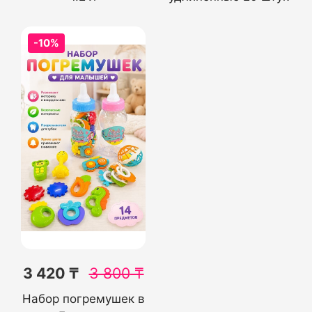
-10%
3 420 ₸
3 800
₸
Набор погремушек в