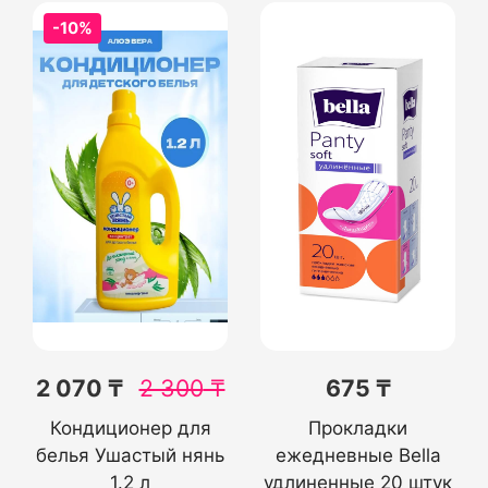
-10%
2 070 ₸
2 300
₸
675 ₸
Кондиционер для
Прокладки
белья Ушастый нянь
ежедневные Bella
1.2 л
удлиненные 20 штук