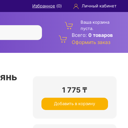
Избранное
(
0
)
Личный кабинет
Ваша корзина
пуста.
Всего:
0 товаров
Оформить заказ
янь
1 775
₸
Добавить в корзину