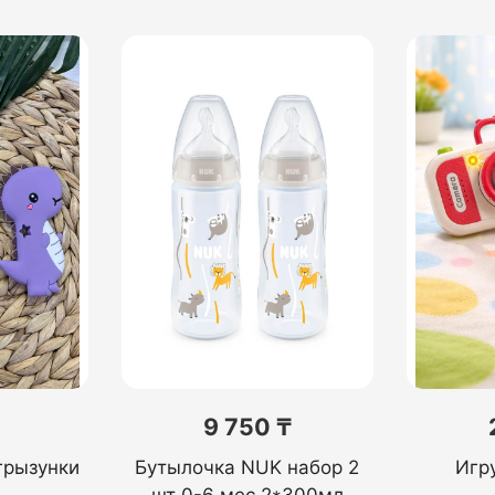
9 750 ₸
грызунки
Бутылочка NUK набор 2
Игр