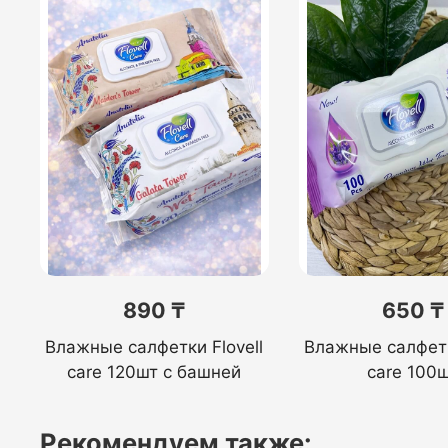
890 ₸
650 ₸
Влажные салфетки Flovell
Влажные салфетк
care 120шт с башней
care 100
Рекомендуем также: