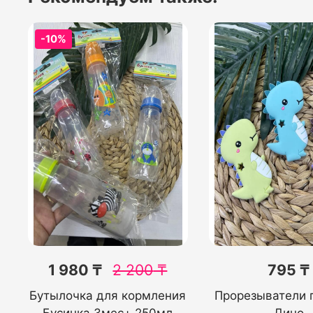
-10%
1 980 ₸
2 200
₸
795 ₸
Бутылочка для кормления
Прорезыватели 