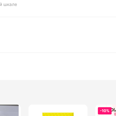
ой шкале
-10%