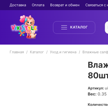
Доставка
Оплата
Возврат и обмен
Связаться с
КАТАЛОГ
Главная
Каталог
Уход и гигиена
Влажные салф
Влаж
80ш
Артикул:
u
Вес:
0.35
Количество