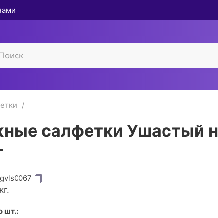
 нами
етки
ные салфетки Ушастый н
т
igvls0067
кг.
 шт.: