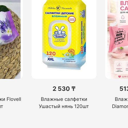
2 530 ₸
51
и Flovell
Влажные салфетки
Влаж
шт
Ушастый нянь 120шт
Diamon