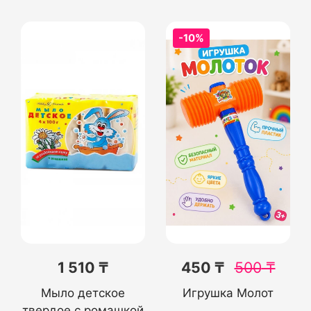
-10%
1 510 ₸
450 ₸
500
₸
Мыло детское
Игрушка Молот
твердое с ромашкой