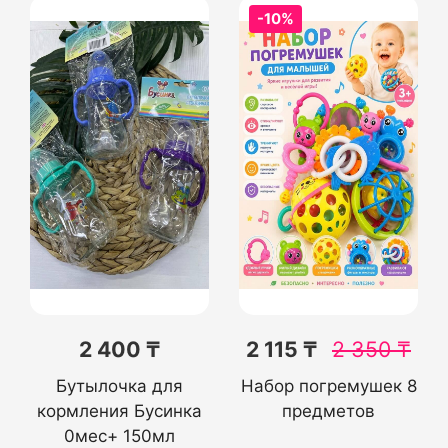
-10%
2 400 ₸
2 115 ₸
2 350
₸
Бутылочка для
Набор погремушек 8
кормления Бусинка
предметов
0мес+ 150мл