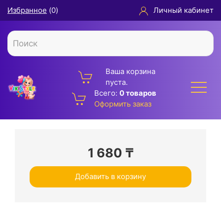
Избранное
(
0
)
Личный кабинет
Ваша корзина
пуста.
Всего:
0 товаров
Оформить заказ
1 680
₸
Добавить в корзину