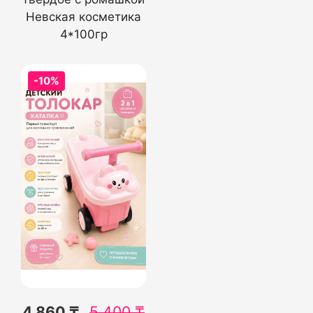
Невская косметика
4*100гр
-10%
4 860 ₸
5 400
₸