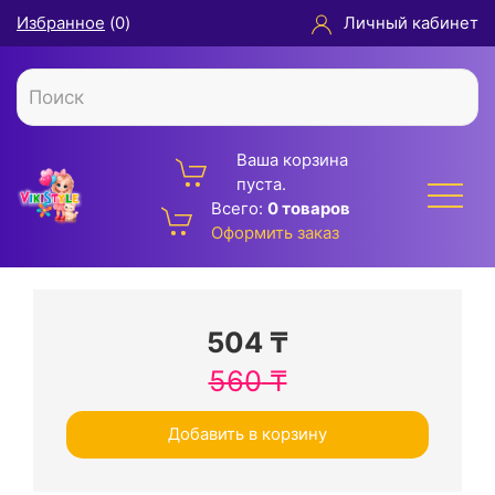
Избранное
(
0
)
Личный кабинет
Ваша корзина
пуста.
Всего:
0 товаров
Оформить заказ
504
₸
560
₸
Добавить в корзину