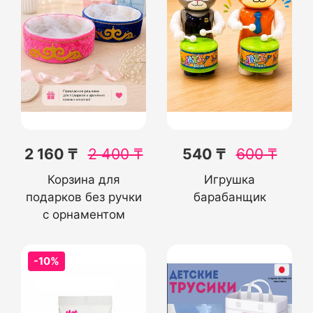
2 160 ₸
2 400
₸
540 ₸
600
₸
Корзина для
Игрушка
подарков без ручки
барабанщик
с орнаментом
-10%