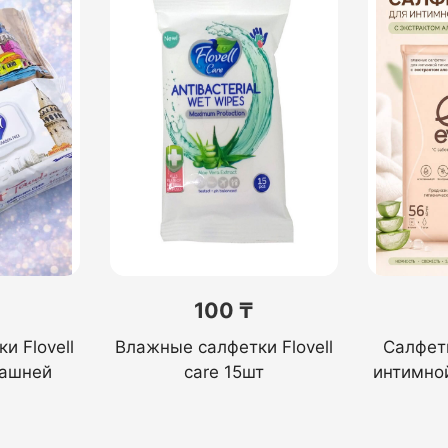
100 ₸
и Flovell
Влажные салфетки Flovell
Салфет
башней
care 15шт
интимно