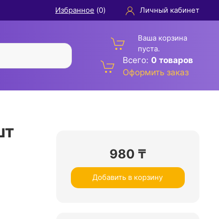
Избранное
(
0
)
Личный кабинет
Ваша корзина
пуста.
Всего:
0 товаров
Оформить заказ
шт
980
₸
Добавить в корзину