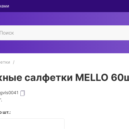
 нами
етки
ные салфетки MELLO 60
igvls0041
.
 шт.: