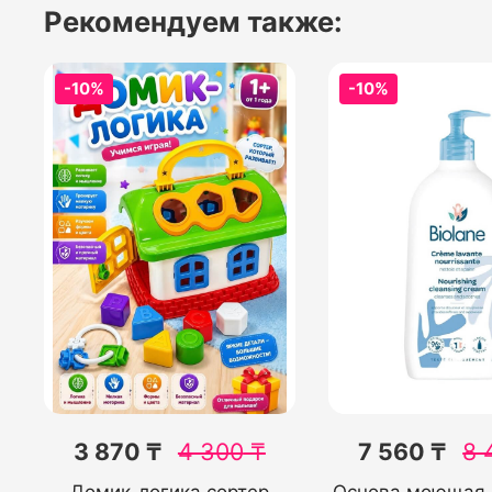
Рекомендуем также:
-10%
-10%
3 870 ₸
4 300
₸
7 560 ₸
8 