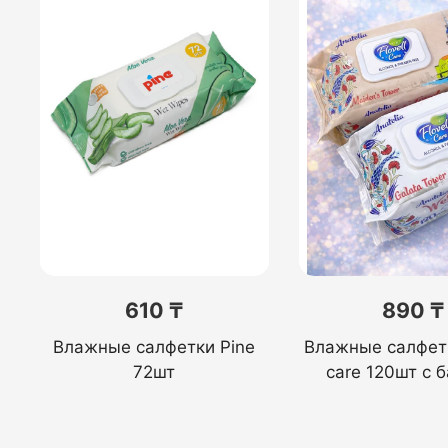
610 ₸
890 ₸
Влажные салфетки Pine
Влажные салфетк
72шт
care 120шт с 