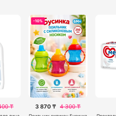
-10%
400
₸
3 870 ₸
4 300
₸