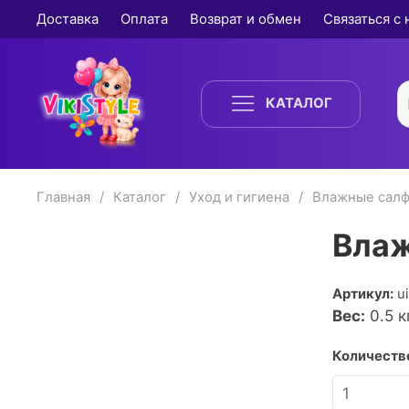
Доставка
Оплата
Возврат и обмен
Связаться с
КАТАЛОГ
Главная
Каталог
Уход и гигиена
Влажные салф
Влаж
Артикул:
u
Вес:
0.5
кг
Количество