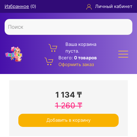
Избранное
(
0
)
Личный кабинет
Ваша корзина
пуста.
Всего:
0 товаров
Оформить заказ
1 134
₸
1 260
₸
Добавить в корзину