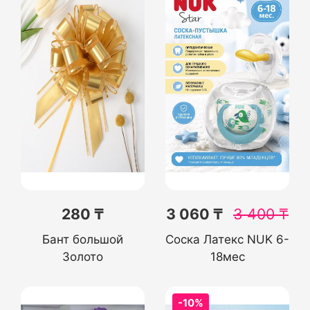
280 ₸
3 060 ₸
3 400
₸
Бант большой
Соска Латекс NUK 6-
Золото
18мес
-10%