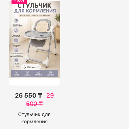
-10%
26 550 ₸
29
500
₸
Стульчик для
кормления