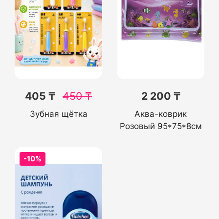
405 ₸
450
₸
2 200 ₸
Зубная щётка
Аква-коврик
Розовый 95*75*8см
-10%