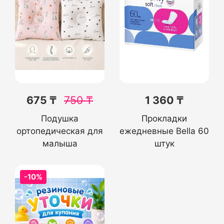
675 ₸
750
₸
1 360 ₸
Подушка
Прокладки
ортопедическая для
ежедневные Bella 60
малыша
штук
-10%