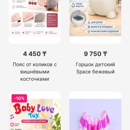
4 450 ₸
9 750 ₸
Пояс от коликов с
Горшок детский
вишнёвыми
Space бежевый
косточками
-10%