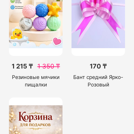
1 215 ₸
1 350
₸
170 ₸
Резиновые мячики
Бант средний Ярко-
пищалки
Розовый