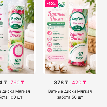
-10%
4 ₸
760
₸
378 ₸
420
₸
е диски Мягкая
Ватные диски Мягкая
бота 100 шт
забота 50 шт