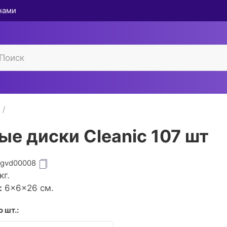
 нами
ые диски Cleanic 107 шт
igvd00008
кг.
:
6×6×26 см.
 шт.: