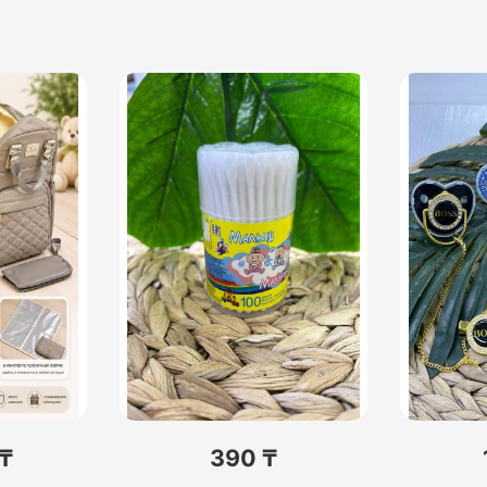
 ₸
390 ₸