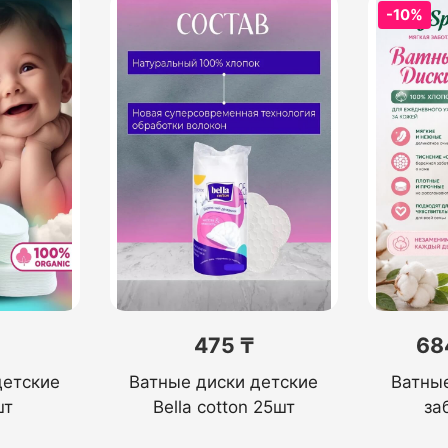
-10%
475 ₸
68
детские
Ватные диски детские
Ватны
шт
Bella cotton 25шт
за