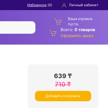
Избранное
(
0
)
Личный кабинет
Ваша корзина
пуста.
Всего:
0 товаров
Оформить заказ
639
₸
710
₸
Добавить в корзину