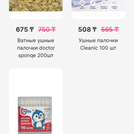
675 ₸
750
₸
508 ₸
565
₸
Ватные ушные
Ушные палочки
палочки doctor
Cleanic 100 шт
sponqe 200шт