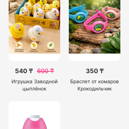
540 ₸
600
₸
350 ₸
Игрушка Заводной
Браслет от комаров
цыплёнок
Крокодильчик