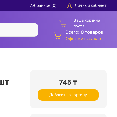
Избранное
(
0
)
Личный кабинет
Ваша корзина
пуста.
Всего:
0 товаров
Оформить заказ
шт
745
₸
Добавить в корзину