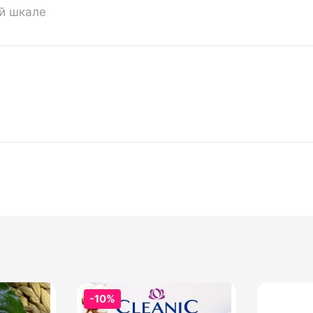
ой шкале
-10%