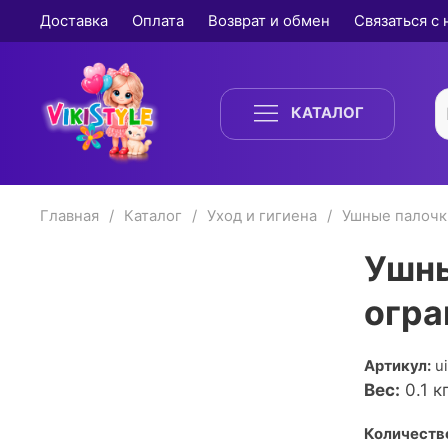
Доставка
Оплата
Возврат и обмен
Связаться с
КАТАЛОГ
Главная
Каталог
Уход и гигиена
Ушные палочк
Ушны
огра
Артикул:
u
Вес:
0.1
кг
Количество