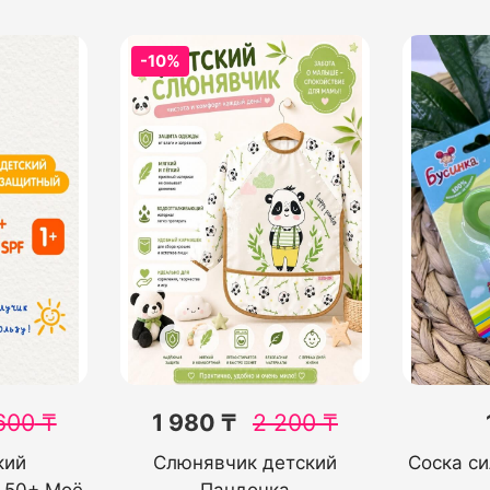
-10%
600
₸
1 980 ₸
2 200
₸
кий
Слюнявчик детский
Соска си