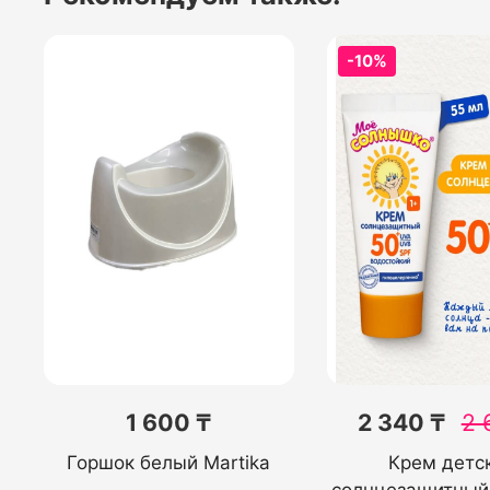
-10%
1 600 ₸
2 340 ₸
2 
Горшок белый Martika
Крем детс