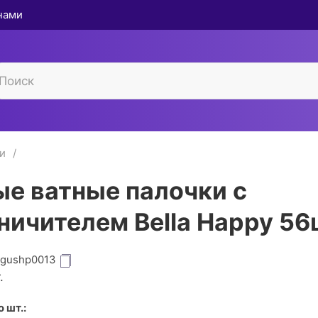
 нами
и
е ватные палочки с
ничителем Bella Happy 56
igushp0013
.
 шт.: