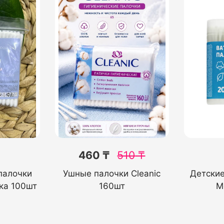
460 ₸
510
₸
палочки
Ушные палочки Cleanic
Детски
ка 100шт
160шт
M