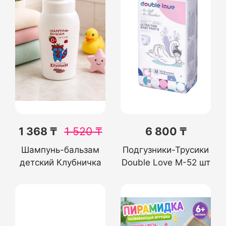
1 368 ₸
1 520
₸
6 800 ₸
Шампунь-бальзам
Подгузники-Трусики
детский Клубничка
Double Love M-52 шт