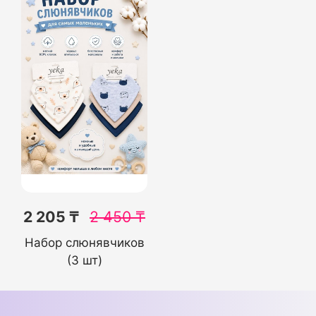
2 205 ₸
2 450
₸
Набор слюнявчиков
(3 шт)