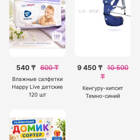
540 ₸
600
₸
9 450 ₸
10 500
₸
Влажные салфетки
Happy Live детские
Кенгуру-хипсит
120 шт
Темно-синий