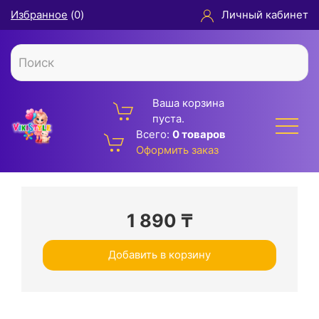
Избранное
(
0
)
Личный кабинет
Ваша корзина
пуста.
Всего:
0 товаров
Оформить заказ
1 890
₸
Добавить в корзину