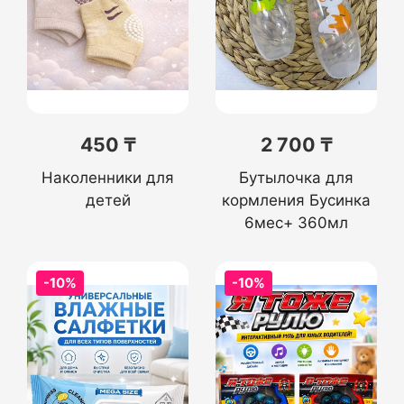
450 ₸
2 700 ₸
Наколенники для
Бутылочка для
детей
кормления Бусинка
6мес+ 360мл
-10%
-10%