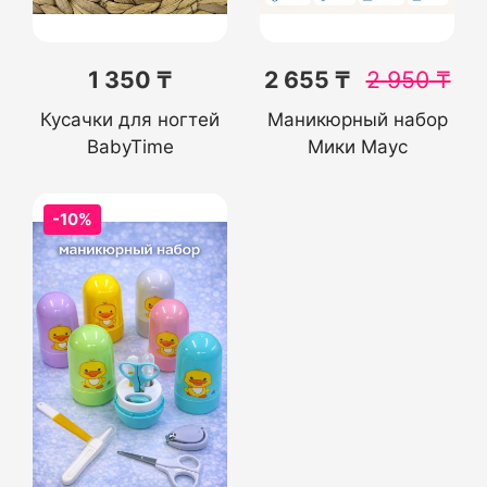
1 350 ₸
2 655 ₸
2 950
₸
Кусачки для ногтей
Маникюрный набор
BabyTime
Мики Маус
-10%