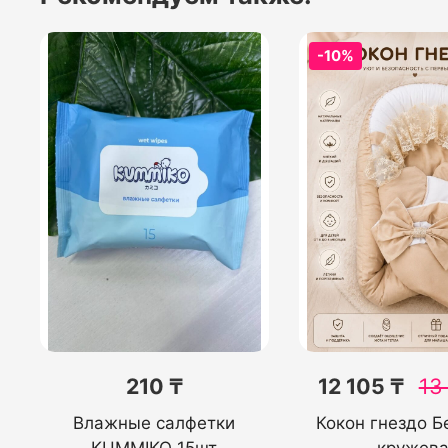
-10%
210 ₸
12 105 ₸
13
Влажные салфетки
Кокон гнездо 