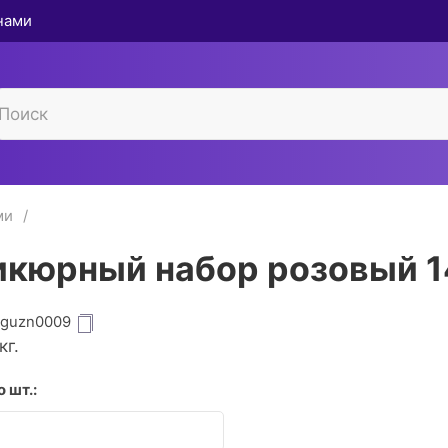
 нами
ми
кюрный набор розовый 1
iguzn0009
кг.
 шт.: