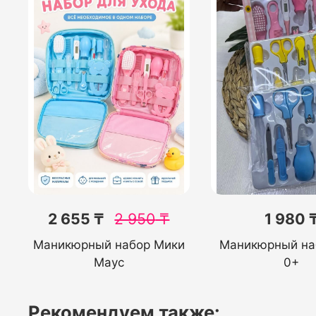
2 655 ₸
2 950
₸
1 980 
Маникюрный набор Мики
Маникюрный наб
Маус
0+
Рекомендуем также: