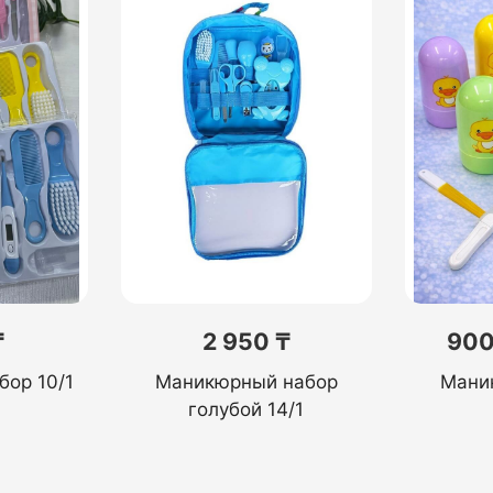
₸
2 950 ₸
900
ор 10/1
Маникюрный набор
Мани
голубой 14/1