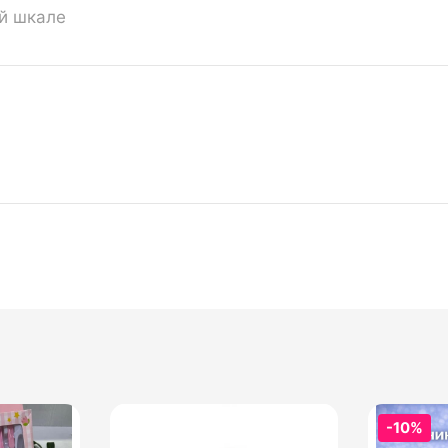
ой шкале
-10%