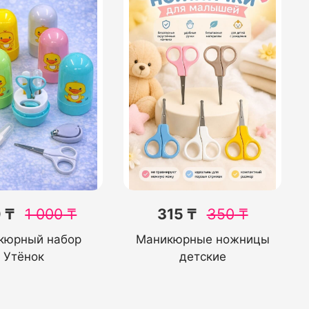
 ₸
1 000
₸
315 ₸
350
₸
кюрный набор
Маникюрные ножницы
Утёнок
детские