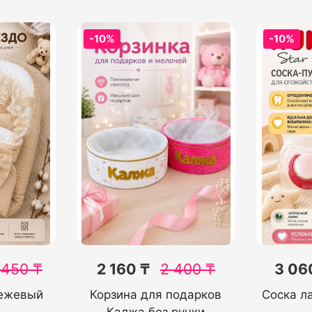
-10%
-10%
 450
₸
2 160 ₸
2 400
₸
3 06
Бежевый
Корзина для подарков
Соска л