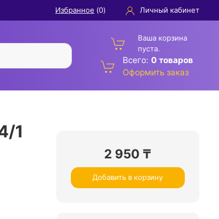
Избранное
(
0
)
Личный кабинет
Ваша корзина
пуста.
Всего:
0 товаров
Оформить заказ
4/1
2 950
₸
Добавить в корзину