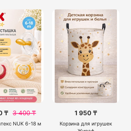
0 ₸
3 400
₸
1 950 ₸
атекс NUK 6-18 м
Корзина для игрушек