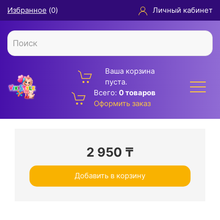
Избранное
(
0
)
Личный кабинет
Ваша корзина
пуста.
Всего:
0 товаров
Оформить заказ
2 950
₸
Добавить в корзину