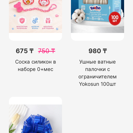
675 ₸
750
₸
980 ₸
Соска силикон в
Ушные ватные
наборе 0+мес
палочки с
ограничителем
Yokosun 100шт