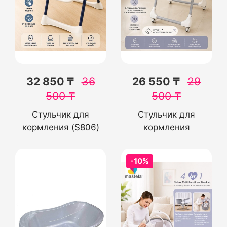
32 850 ₸
36
26 550 ₸
29
500
₸
500
₸
Стульчик для
Стульчик для
кормления (S806)
кормления
-10%