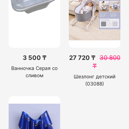
3 500 ₸
27 720 ₸
30 800
₸
Ванночка Серая со
сливом
Шезлонг детский
(03088)