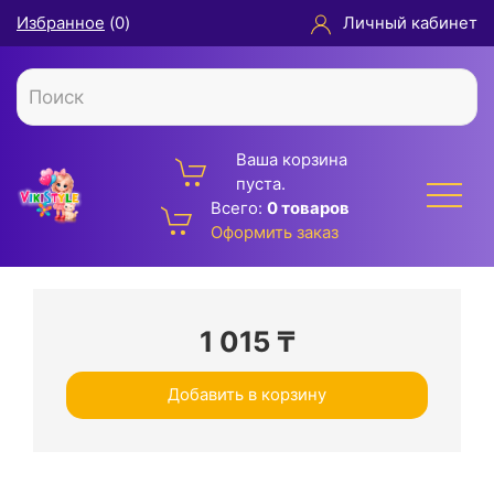
Избранное
(
0
)
Личный кабинет
Ваша корзина
пуста.
Всего:
0 товаров
Оформить заказ
1 015
₸
Добавить в корзину