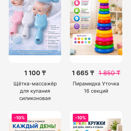
1 100 ₸
1 665 ₸
1 850
₸
Щётка-массажёр
Пирамидка Уточка
для купания
16 секций
силиконовая
-10%
-10%