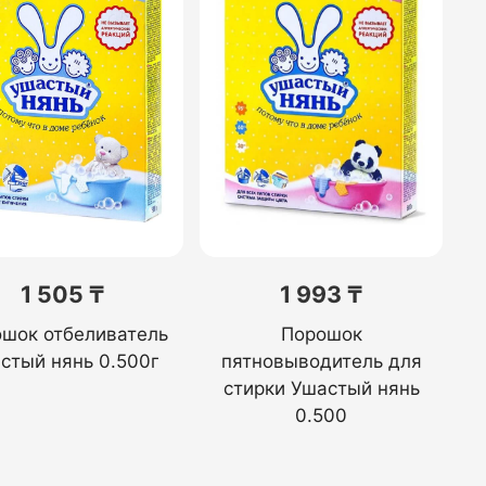
1 505 ₸
1 993 ₸
шок отбеливатель
Порошок
стый нянь 0.500г
пятновыводитель для
стирки Ушастый нянь
0.500