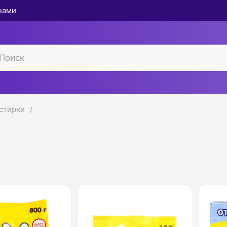
 нами
 стирки