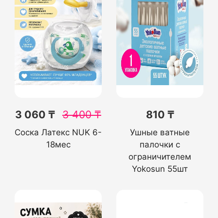
3 060 ₸
3 400
₸
810 ₸
Соска Латекс NUK 6-
Ушные ватные
18мес
палочки с
ограничителем
Yokosun 55шт