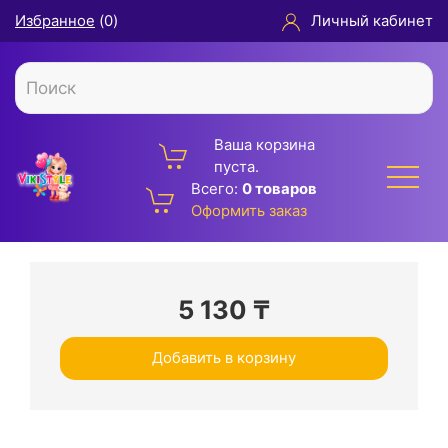
Избранное
(
0
)
Личный кабинет
Ваша корзина
пуста.
Всего:
0 товаров
Оформить заказ
5 130
₸
Добавить в корзину