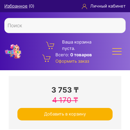
Избранное
(
0
)
Личный кабинет
Ваша корзина
пуста.
Всего:
0 товаров
Оформить заказ
3 753
₸
4 170
₸
Добавить в корзину