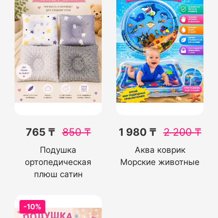
765 ₸
850
₸
1 980 ₸
2 200
₸
Подушка
Аква коврик
ортопедическая
Морские животные
плюш сатин
-10%