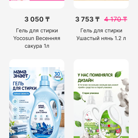
3 050 ₸
3 753 ₸
4 170
₸
Гель для стирки
Гель для стирки
Yocosun Весенняя
Ушастый нянь 1.2 л
сакура 1л