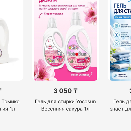
₸
3 050 ₸
и Томико
Гель для стирки Yocosun
Гель д
гия 1л
Весенняя сакура 1л
знает дл