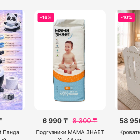
-16%
-10%
₸
6 990 ₸
8 300
₸
58 95
й Панда
Подгузники МАМА ЗНАЕТ
Кроватк