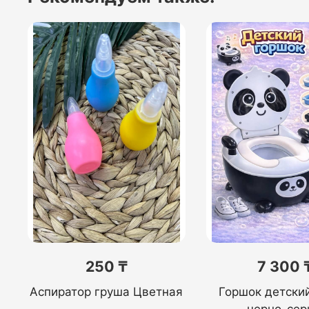
250 ₸
7 300 
Аспиратор груша Цветная
Горшок детски