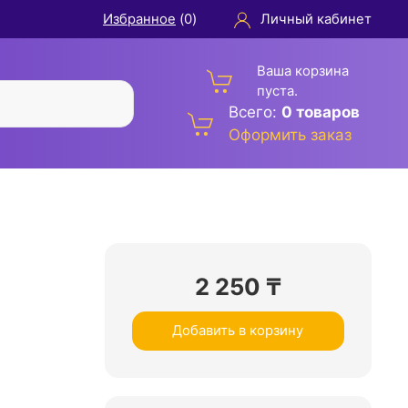
Избранное
(
0
)
Личный кабинет
Ваша корзина
пуста.
Всего:
0 товаров
Оформить заказ
2 250
₸
Добавить в корзину