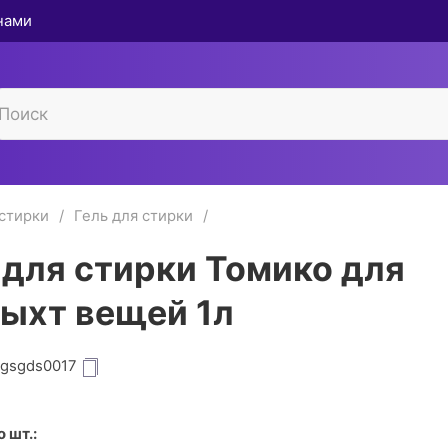
 нами
 стирки
Гель для стирки
 для стирки Томико для
ыхт вещей 1л
igsgds0017
.
 шт.: