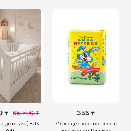
0 ₸
65 500
₸
355 ₸
а детская ( ВДК
Мыло детское твердое с