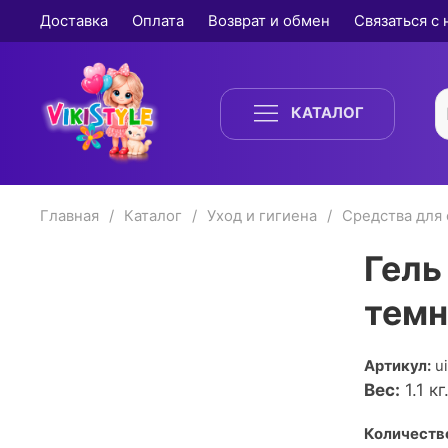
Доставка
Оплата
Возврат и обмен
Связаться с
КАТАЛОГ
Главная
Каталог
Уход и гигиена
Средства для
Гель
темн
Артикул:
u
Вес:
1.1
кг
Количество