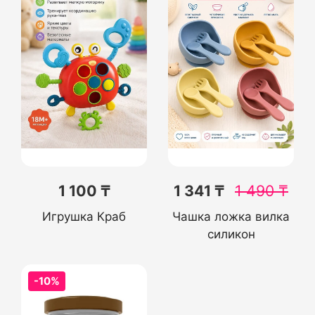
1 100 ₸
1 341 ₸
1 490
₸
Игрушка Краб
Чашка ложка вилка
силикон
-10%