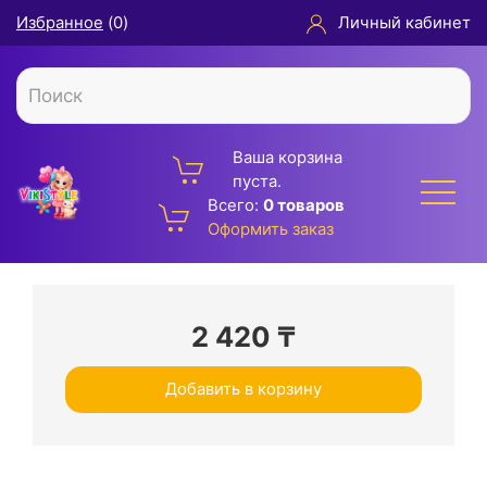
Избранное
(
0
)
Личный кабинет
Ваша корзина
пуста.
Всего:
0 товаров
Оформить заказ
2 420
₸
Добавить в корзину