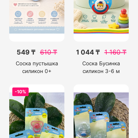
549 ₸
610
₸
1 044 ₸
1 160
₸
Соска пустышка
Соска Бусинка
силикон 0+
силикон 3-6 м
-10%