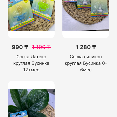
990 ₸
1 100
₸
1 280 ₸
Соска Латекс
Соска силикон
круглая Бусинка
круглая Бусинка 0-
12+мес
6мес