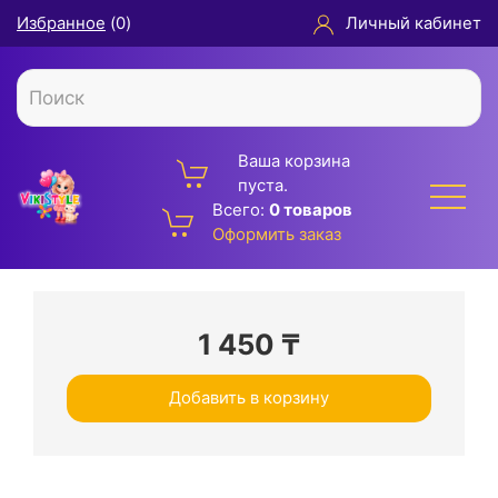
Избранное
(
0
)
Личный кабинет
Ваша корзина
пуста.
Всего:
0 товаров
Оформить заказ
1 450
₸
Добавить в корзину