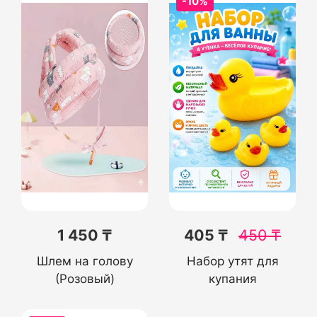
-10%
1 450 ₸
405 ₸
450
₸
Шлем на голову
Набор утят для
(Розовый)
купания