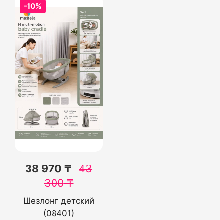
-10%
38 970 ₸
43
300
₸
Шезлонг детский
(08401)