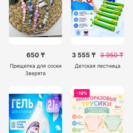
650 ₸
3 555 ₸
3 950
₸
Прищепка для соски
Детская лестница
Зверята
-10%