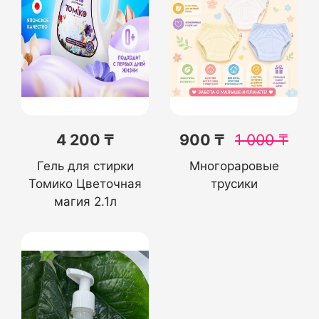
4 200 ₸
900 ₸
1 000
₸
Гель для стирки
Многораровые
Томико Цветочная
трусики
магия 2.1л