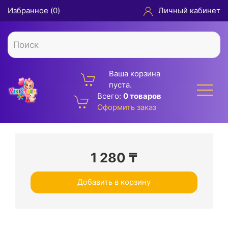
Избранное
(
0
)
Личный кабинет
Ваша корзина
пуста.
Всего:
0 товаров
Оформить заказ
1 280
₸
Добавить в корзину