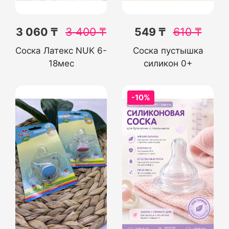
3 060 ₸
3 400
₸
549 ₸
610
₸
Соска Латекс NUK 6-
Соска пустышка
18мес
силикон 0+
-10%