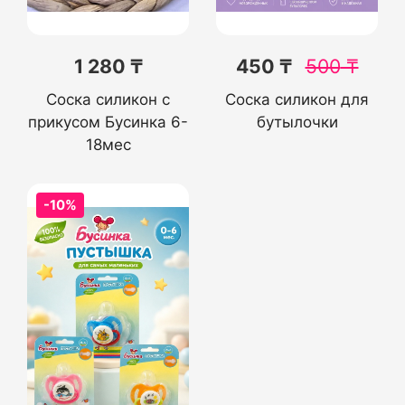
1 280 ₸
450 ₸
500
₸
Соска силикон с
Соска силикон для
прикусом Бусинка 6-
бутылочки
18мес
-10%