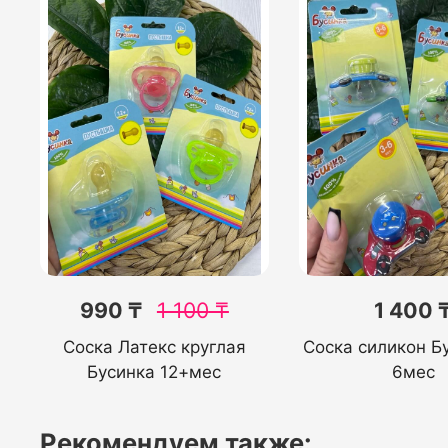
990 ₸
1 100
₸
1 400 
Соска Латекс круглая
Соска силикон Б
Бусинка 12+мес
6мес
Рекомендуем также: