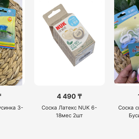
₸
4 490 ₸
усинка 3-
Соска Латекс NUK 6-
Соска с
18мес 2шт
Бус