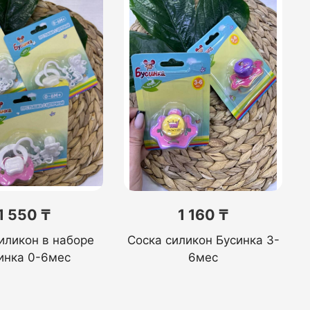
1 550 ₸
1 160 ₸
иликон в наборе
Соска силикон Бусинка 3-
инка 0-6мес
6мес