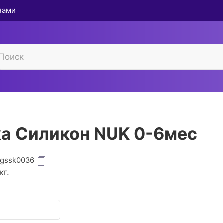
 нами
а Силикон NUK 0-6мес
igssk0036
кг.