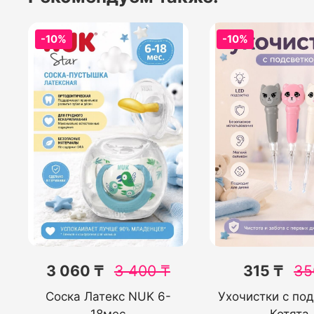
-10%
-10%
3 060 ₸
3 400
₸
315 ₸
35
Соска Латекс NUK 6-
Ухочистки с по