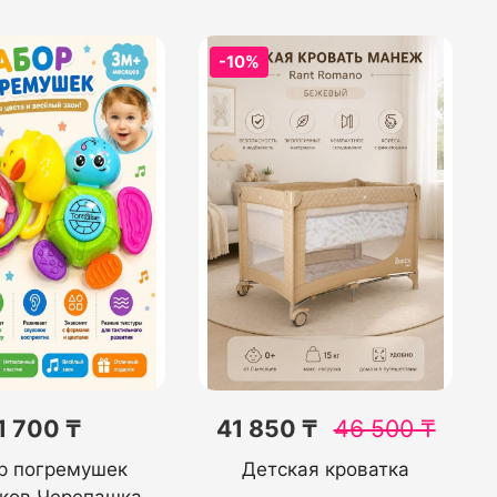
-10%
1 700 ₸
41 850 ₸
46 500
₸
р погремушек
Детская кроватка