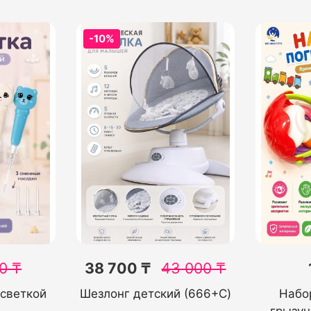
-10%
0
₸
38 700 ₸
43 000
₸
дсветкой
Шезлонг детский (666+C)
Набо