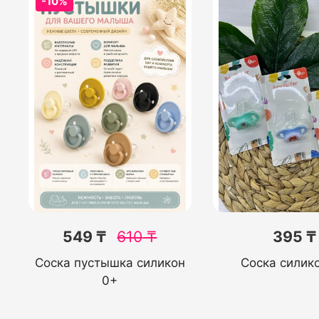
-10%
549 ₸
610
₸
395 ₸
Соска пустышка силикон
Соска силик
0+