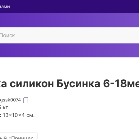
 нами
а силикон Бусинка 6-18м
igssk0074
5
кг.
:
13×10×4 см.