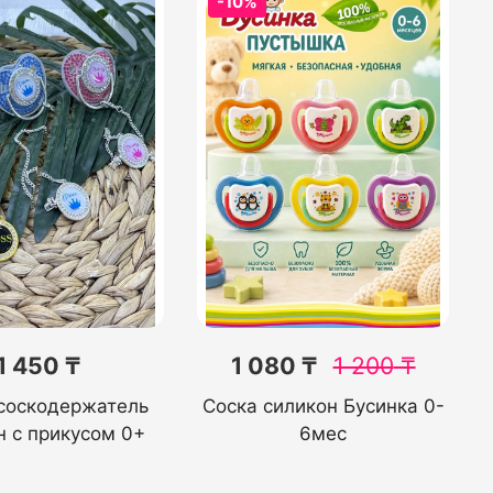
-10%
1 450 ₸
1 080 ₸
1 200
₸
соскодержатель
Соска силикон Бусинка 0-
н с прикусом 0+
6мес