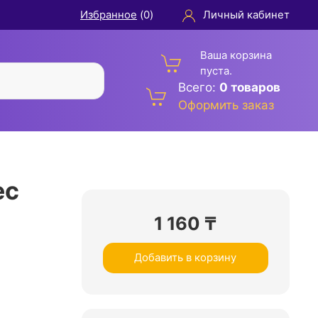
Избранное
(
0
)
Личный кабинет
Ваша корзина
пуста.
Всего:
0 товаров
Оформить заказ
ес
1 160
₸
Добавить в корзину