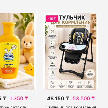
-10%
5 ₸
1 350
₸
48 150 ₸
53 500
₸
унь детский
Стульчик для кормления