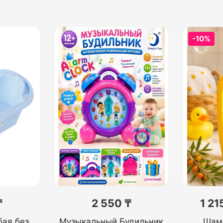
-10%
₸
2 550 ₸
1 21
бая без
Музыкальный Будильник
Шамп