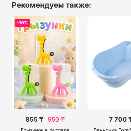
Рекомендуем также:
-10%
855 ₸
950
₸
7 700 
Грызунок в футляре
Ванночка Голу