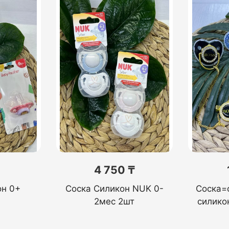
4 750 ₸
он 0+
Соска Силикон NUK 0-
Соска=
2мес 2шт
силико