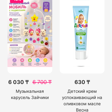
6 030 ₸
6 700
₸
630 ₸
Музыкальная
Детский крем
карусель Зайчики
успокаивающий на
оливковом масле
Весна